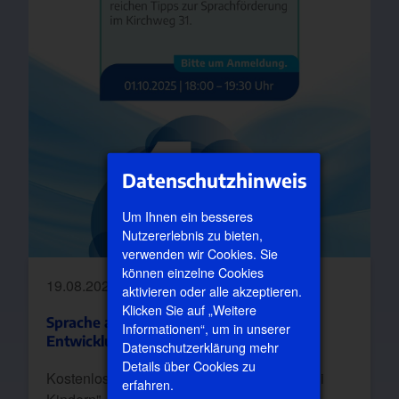
Datenschutzhinweis
Um Ihnen ein besseres
Nutzererlebnis zu bieten,
verwenden wir Cookies. Sie
können einzelne Cookies
19.08.2025
aktivieren oder alle akzeptieren.
Klicken Sie auf „Weitere
Sprache als Schlüssel zur gesunden
Informationen“, um in unserer
Entwicklung
Datenschutzerklärung mehr
Details über Cookies zu
Kostenloser Vortrag "Sprachentwicklung bei
erfahren.