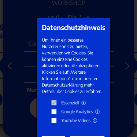
WORKSHOP
Wie fit ist
ng
Datenschutzhinweis
Ihre Stimme?
it
Um Ihnen ein besseres
Stimmworkshop für Lehrkräfte
Nutzererlebnis zu bieten,
verwenden wir Cookies. Sie
4 Stunden
können einzelne Cookies
aktivieren oder alle akzeptieren.
Klicken Sie auf „Weitere
Bsp. 9:30 Uhr – 13:30 Uhr
Informationen“, um in unserer
ng
N
ng
N
Datenschutzerklärung mehr
Nur nach Terminvereinbarung
Details über Cookies zu erfahren.
Essenziell
Jetzt anfragen
Google Analytics
Youtube Videos