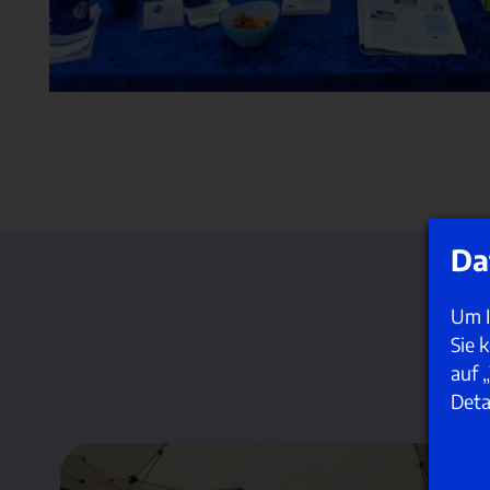
Da
Um I
Sie 
auf 
Deta