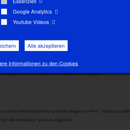
Essenziell
Google Analytics
ichtungen vorhanden.
Youtube Videos
erapieräumen der zu betreuenden Schulen und Kitas.
eichern
Alle akzeptieren
esuchen, in Pflegeheimen, Schulen und Kitas.
ere Informationen zu den Cookies
e Testungen durch Pflegeheime oder andere Einrichtungen.
 ist auf den Mindestabstand und auf das Tragen von FFP2 Masken zu acht
Test aller Mitarbeiter*innen durchgeführt.