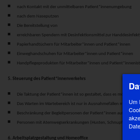
nach Kontakt mit der unmittelbaren Patient*innenumgebung
nach dem Naseputzen
Die Bereitstellung von
erreichbaren Spendern mit Desinfektionsmittel zur Handdesinfekt
Papierhandtüchern für Mitarbeiter*innen und Patient*innen
Einweghandschuhen für Mitarbeiter*innen und Patient*innen
Handpflegeprodukten für Mitarbeiter*innen und Patient*innen
is
5. Steuerung des Patient*innenverkehrs
Da
Die Taktung der Patient*innen ist so gestaltet, dass es möglichst 
Um I
Das Warten im Wartebereich ist nur in Ausnahmefällen möglich.
Cook
Beschränkung der Begleitpersonen der Patient*innen auf max. 1 
akze
Personen mit Atemwegserkrankungen (Husten, Schnupfen, ...) jegli
Date
6. Arbeitsplatzgestaltung und Homeoffice