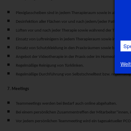
Plexiglasscheiben sind in jedem Therapieraum sowie in allen Einr
Desinfektion aller Flächen vor und nach jedem/jeder Patient*in.
Lüften vor und nach jeder Therapie sowie während der Therapie.
Einsatz von Luftreinigern in jedem Therapieraum sowie in den Th
Sp
Einsatz von Schutzkleidung in den Praxisräumen sowie bei Hausb
Angebot der Videotherapie in der Praxis oder im Homeoffice.
Weit
Regelmäßige Reinigung von Türklinken.
Regelmäßige Durchführung von Selbstschnelltest bzw. regelmäßig
7. Meetings
Teammeetings werden bei Bedarf auch online abgehalten.
Bei einem persönlichen Zusammentreffen der Mitarbeiter*innen,
Vor jedem persönlichen Teammeeting wird ein tagesaktueller PCO 