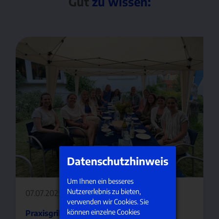
Gut
zu wissen:
Datenschutzhinweis
Um Ihnen ein besseres
Nutzererlebnis zu bieten,
07.07.2025
verwenden wir Cookies. Sie
können einzelne Cookies
Praxisgrillen 2025