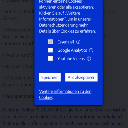
können einzelne Cookies
aktivieren oder alle akzeptieren.
>
Intensiv-Modifikation Stottern für Kinder (IMS) nach H.
Klicken Sie auf „Weitere
Zückner
Informationen“, um in unserer
Datenschutzerklärung mehr
>
Ressourcenorientierte Therapie mit stotternden
Details über Cookies zu erfahren.
Vorschulkindern und ihren Eltern: Palin Parent Child
Essenziell
Interaction nach C. Iven, B. Hansen
Google Analytics
>
Audio- und Videoaufnahmen
Youtube Videos
>
In-Vivo-Übungen
Speichern
Alle akzeptieren
>
Orientierung an dem Anforderungs- und
Kapazitätenmodell nach Starkweather
Weitere Informationen zu den
>
Gruppentherapie (nach Möglichkeit)
Cookies
Achtung! Sollten Sie bei Unflüssigkeiten Ihres Kindes unsicher
sein, ob es sich um kindliche Stottersymptome oder lediglich
funktionelle Unflüssigkeiten handelt, wenden Sie sich an uns.